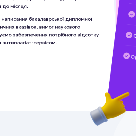
 до місяця.
ь написання бакалаврської дипломної
ичних вказівок, вимог наукового
туємо забезпечення потрібного відсотку
С
и антиплагіат-сервісом.
Ор