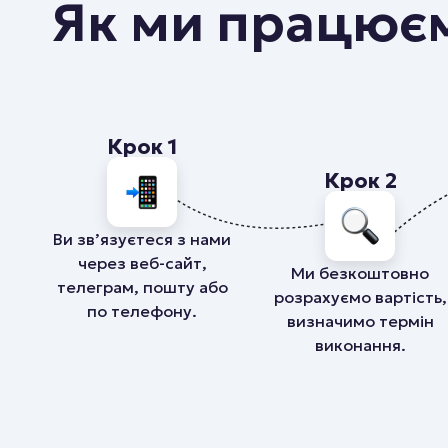
Як ми працює
Крок 1
Крок 2
Ви зв’язуєтеся з нами
через веб-сайт,
Ми безкоштовно
телеграм, пошту або
розрахуємо вартість,
по телефону.
визначимо термін
виконання.