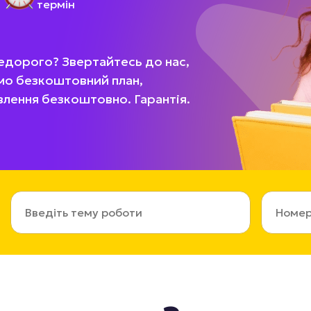
термін
едорого? Звертайтесь до нас,
мо безкоштовний план,
влення безкоштовно. Гарантія.