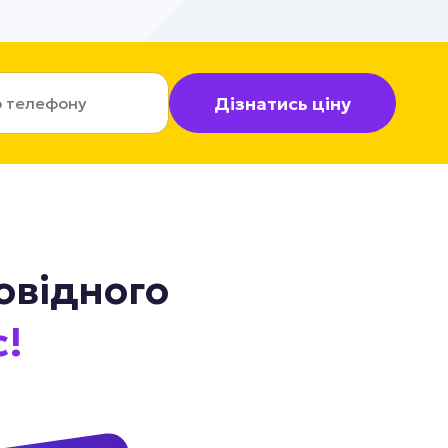
Дізнатись ціну
овідного
с!