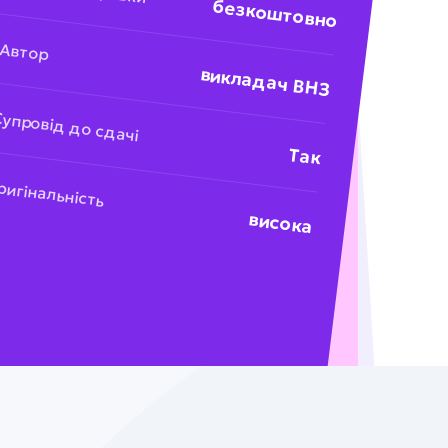
безкоштовно
Автор
викладач ВНЗ
упровід до сдачі
Так
игінальність
висока