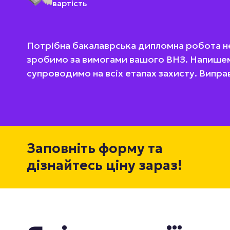
вартість
Потрібна бакалаврська дипломна робота н
зробимо за вимогами вашого ВНЗ. Напише
супроводимо на всіх етапах захисту. Випра
Заповніть форму та
дізнайтесь ціну зараз!