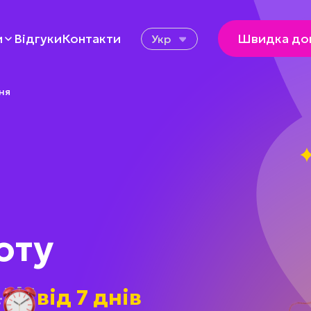
Відгуки
Контакти
и
Швидка до
Укр
ня
оту
.
від 7 днів