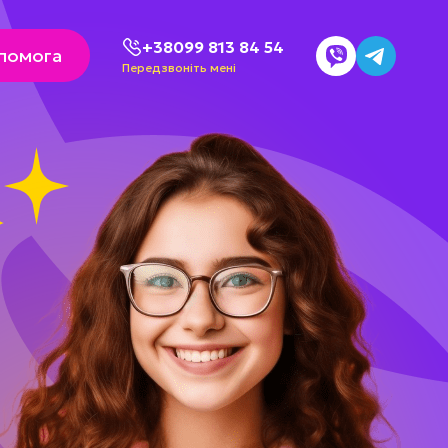
+38099 813 84 54
помога
Передзвоніть мені