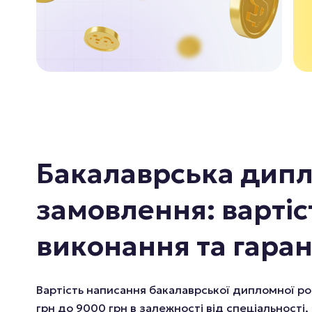
Бакалаврська дипл
замовлення: вартіс
виконання та гаран
Вартість написання бакалаврської дипломної р
грн до 9000 грн в залежності від спеціальності,