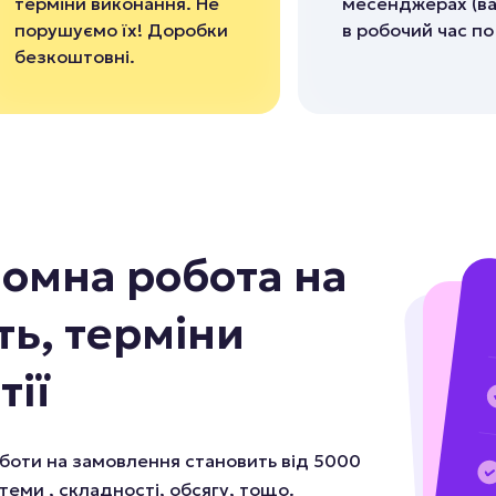
терміни виконання. Не
месенджерах (ва
порушуємо їх! Доробки
в робочий час п
безкоштовні.
омна робота на
ть, терміни
тії
оботи на замовлення становить від 5000
 теми , складності, обсягу, тощо.