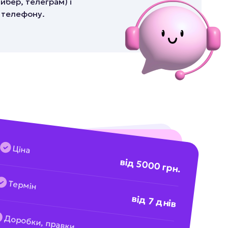
йбер, телеграм) і
о телефону.
Ціна
від 5000 грн.
Термін
від 7 днів
Доробки, правки