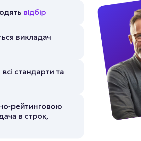
ходять
відбір
ься викладач
всі стандарти та
ьно-рейтинговою
дача в строк,