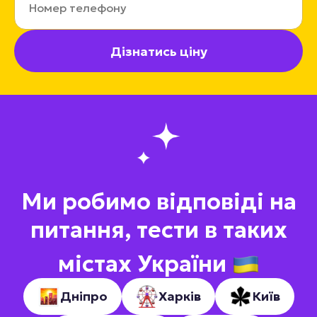
Дізнатись ціну
Ми робимо відповіді на
питання, тести в таких
містах України
Дніпро
Харків
Київ