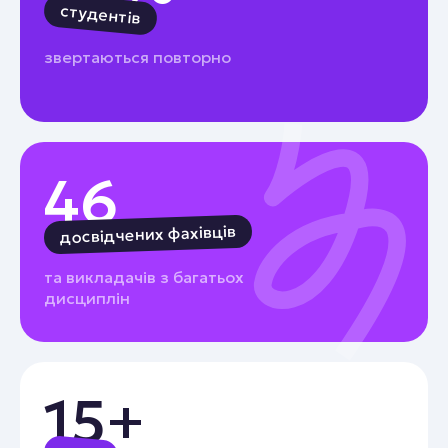
студентів
звертаються повторно
46
досвідчених фахівців
та викладачів з багатьох
дисциплін
15+