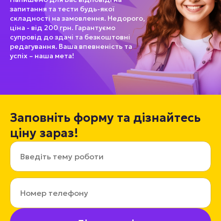
запитання та тести будь-якої
складності на замовлення. Недорого,
ціна - від 200 грн. Гарантуємо
супровід до здачі та безкоштовні
редагування. Ваша впевненість та
успіх – наша мета!
Заповніть форму та дізнайтесь
ціну зараз!