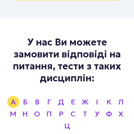
У нас Ви можете
замовити відповіді на
питання, тести з таких
дисциплін:
А
Б
В
Г
Д
Е
Ж
І
К
Л
М
Н
О
П
Р
С
Т
У
Ф
Х
Ц