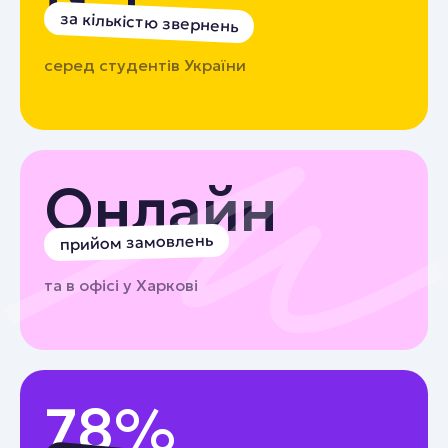
за кількістю звернень
серед студентів України
Онлайн
прийом замовлень
та в офісі у Харкові
78%