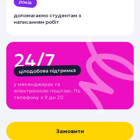
років
допомагаємо студентам з
написанням робіт
24/7
цілодобова підтримка
у месенджерах та
електронною поштою. По
телефону з 9 до 20
Замовити