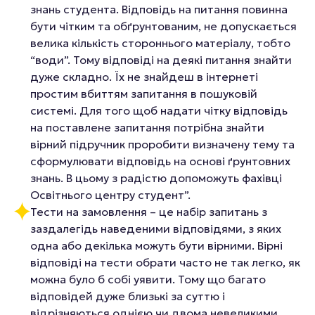
знань студента. Відповідь на питання повинна
бути чітким та обґрунтованим, не допускається
велика кількість стороннього матеріалу, тобто
“води”. Тому відповіді на деякі питання знайти
дуже складно. Їх не знайдеш в інтернеті
простим вбиттям запитання в пошуковій
системі. Для того щоб надати чітку відповідь
на поставлене запитання потрібна знайти
вірний підручник проробити визначену тему та
сформулювати відповідь на основі ґрунтовних
знань. В цьому з радістю допоможуть фахівці
Освітнього центру студент”.
Тести на замовлення – це набір запитань з
заздалегідь наведеними відповідями, з яких
одна або декілька можуть бути вірними. Вірні
відповіді на тести обрати часто не так легко, як
можна було б собі уявити. Тому що багато
відповідей дуже близькі за суттю і
відрізняються однією чи двома невеликими