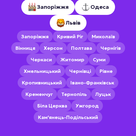
Запоріжжя
Одеса
Львів
Запоріжжя
Кривий Ріг
Миколаїв
Вінниця
Херсон
Полтава
Чернігів
Черкаси
Житомир
Суми
Хмельницький
Чернівці
Рівне
Кропивницький
Івано-Франківськ
Кременчуг
Тернопіль
Луцьк
Біла Церква
Ужгород
Кам'янець-Подільський