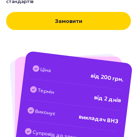
стандартів
Замовити
Ціна
від 200 грн.
Термін
від 2 днів
Виконує
викладач ВНЗ
Супровід до захисту