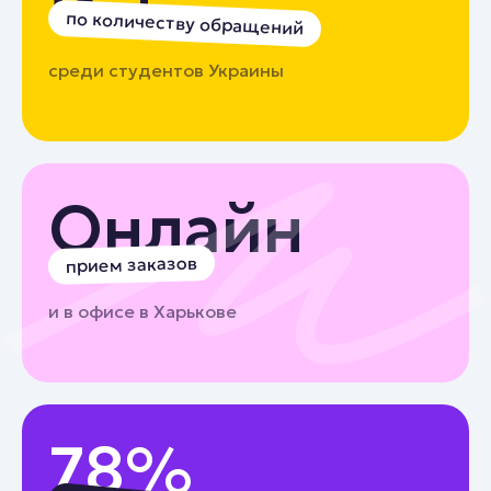
по количеству обращений
среди студентов Украины
Онлайн
прием заказов
и в офисе в Харькове
78%