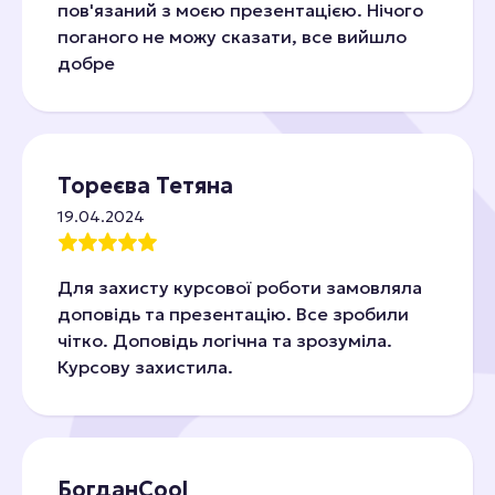
пов'язаний з моєю презентацією. Нічого
поганого не можу сказати, все вийшло
добре
Тореєва Тетяна
19.04.2024
Для захисту курсової роботи замовляла
доповідь та презентацію. Все зробили
чітко. Доповідь логічна та зрозуміла.
Курсову захистила.
БогданCool