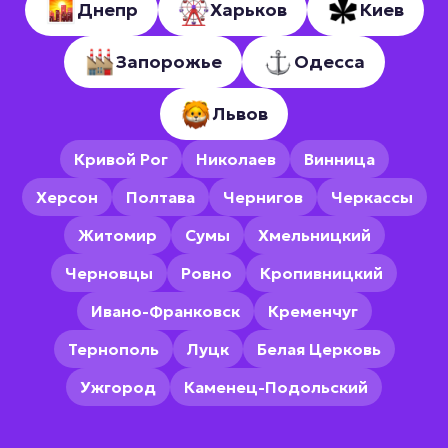
Днепр
Харьков
Киев
Запорожье
Одесса
Львов
Кривой Рог
Николаев
Винница
Херсон
Полтава
Чернигов
Черкассы
Житомир
Сумы
Хмельницкий
Черновцы
Ровно
Кропивницкий
Ивано-Франковск
Кременчуг
Тернополь
Луцк
Белая Церковь
Ужгород
Каменец-Подольский