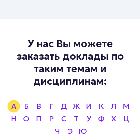
У нас Вы можете
заказать доклады по
таким темам и
дисциплинам:
А
Б
В
Г
Д
Ж
И
К
Л
М
Н
О
П
Р
С
Т
У
Ф
Х
Ц
Ч
Э
Ю