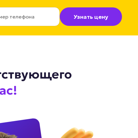
Узнать цену
етствующего
ас!