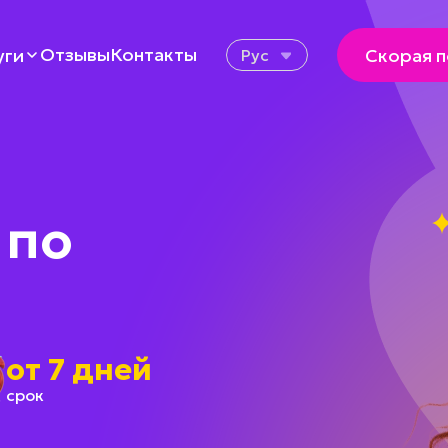
Отзывы
Контакты
уги
Скорая 
Рус
 по
от 7 дней
срок