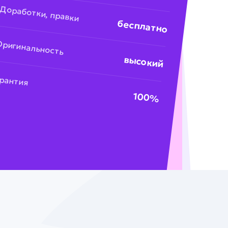
Доработки, правки
бесплатно
Оригинальность
высокий
арантия
100%