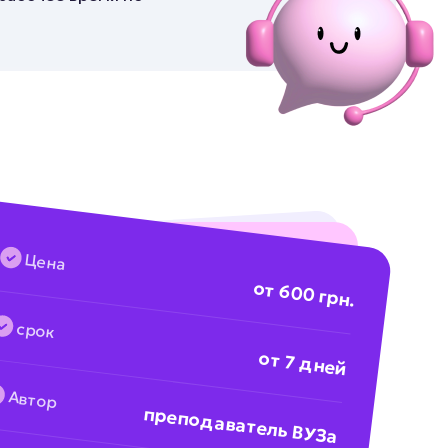
Цена
от 600 грн.
срок
от 7 дней
Автор
преподаватель ВУЗа