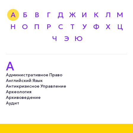
А
Б
В
Г
Д
Ж
И
К
Л
М
Н
О
П
Р
С
Т
У
Ф
Х
Ц
Ч
Э
Ю
А
Административное Право
Английский Язык
Антикризисное Управление
Археология
Архивоведение
Аудит