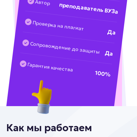
Автор
преподаватель ВУЗа
Проверка на плагиат
Да
Сопровождение до защиты
Да
Гарантия качества
100%
Как мы работаем