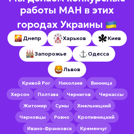
работы МАН в этих
городах Украины
Днепр
Харьков
Киев
Запорожье
Одесса
Львов
Кривой Рог
Николаев
Винница
Херсон
Полтава
Чернигов
Черкассы
Житомир
Сумы
Хмельницкий
Черновцы
Ровно
Кропивницкий
Ивано-Франковск
Кременчуг