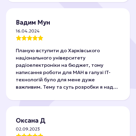
Вадим Мун
16.04.2024
Планую вступити до Харківського
національного університету
радіоелектроніки на бюджет, тому
написання роботи для МАН в галузі IT-
технологій було для мене дуже
важливим. Тему та суть розробки я надав
виконавцю. А він вже допоміг мені
оформити все так як годиться!
Результатом задоволений
Оксана Д
02.09.2023